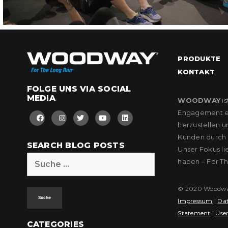
PRODUKTE
KONTAKT
FOLGE UNS VIA SOCIAL
MEDIA
WOODWAY
is
Engagement eng
herzustellen u
Kunden durch k
SEARCH BLOG POSTS
Unser Fokus l
Suche
haben – For T
nach:
© 2020 Woodway 
Impressum
|
Dat
Statement
|
User
CATEGORIES