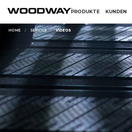
Skip
PRODUKTE
KUNDEN
to
content
HOME
/
SERVICE
/
VIDEOS