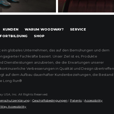
KUNDEN
WARUM WOODWAY?
SERVICE
FORTBILDUNG
SHOP
t ein globales Unternehmen, das auf den Bemühungen und dem
agierter Fachkräfte basiert. Unser Ziel ist es, Produkte
nd Dienstleistungen anzubieten, die die Erwartungen unserer
ontinuierliche Verbesserungen in Qualität und Design übertreffen
iegt auf dem Aufbau dauerhafter Kundenbeziehungen, die Bestand
he Long Run®
USA, Inc. All Rights Reserved.
enschutzerklärung
|
Geschäftsbedingungen
|
Patents
|
Accessibility
Way Accessibility