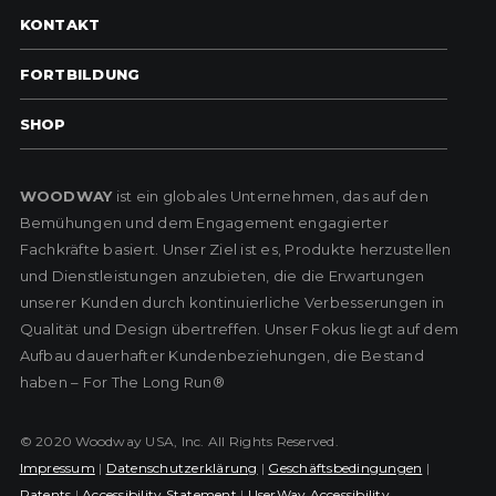
KONTAKT
FORTBILDUNG
SHOP
WOODWAY
ist ein globales Unternehmen, das auf den
Bemühungen und dem Engagement engagierter
Fachkräfte basiert. Unser Ziel ist es, Produkte herzustellen
und Dienstleistungen anzubieten, die die Erwartungen
unserer Kunden durch kontinuierliche Verbesserungen in
Qualität und Design übertreffen. Unser Fokus liegt auf dem
Aufbau dauerhafter Kundenbeziehungen, die Bestand
haben – For The Long Run®
© 2020 Woodway USA, Inc. All Rights Reserved.
Impressum
|
Datenschutzerklärung
|
Geschäftsbedingungen
|
Patents
|
Accessibility Statement
|
UserWay Accessibility