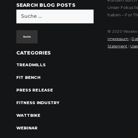
Kunden durch k
SEARCH BLOG POSTS
Unser Fokus l
Suche
haben – For T
nach:
© 2020 Woodway 
Impressum
|
Dat
Statement
|
User
CATEGORIES
TREADMILLS
FIT BENCH
PRESS RELEASE
FITNESS INDUSTRY
WATTBIKE
WEBINAR