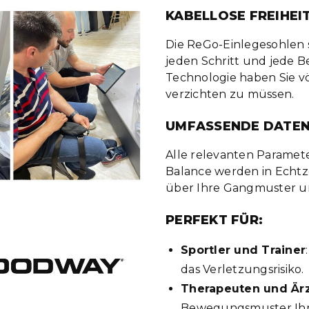
KABELLOSE FREIHEI
Die ReGo-Einlegesohlen s
jeden Schritt und jede 
Technologie haben Sie vö
verzichten zu müssen.
UMFASSENDE DATE
Alle relevanten Paramet
Balance werden in Echtze
über Ihre Gangmuster und
PERFEKT FÜR:
Sportler und Trainer
das Verletzungsrisiko.
Therapeuten und Är
Bewegungsmuster Ihre