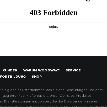
KUNDEN
WARUM WOODWAY?
SERVICE
FORTBILDUNG
SHOP
t ein globales Unternehmen, das auf den Bemühungen und dem
agierter Fachkräfte basiert. Unser Ziel ist es, Produkte
nd Dienstleistungen anzubieten, die die Erwartungen unserer