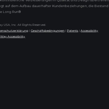
ontinuierliche Verbesserungen in Qualität und Design übertreffen
iegt auf dem Aufbau dauerhafter Kundenbeziehungen, die Bestand
he Long Run®
USA, Inc. All Rights Reserved.
enschutzerklärung
|
Geschäftsbedingungen
|
Patents
|
Accessibility
Way Accessibility